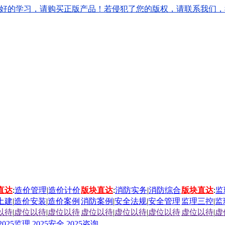
学习，请购买正版产品！若侵犯了您的版权，请联系我们，我们会立刻
直达
:
造价管理
|
造价计价
版块直达
:
消防实务
|
消防综合
版块直达
:
监
土建
|
造价安装
|
造价案例
消防案例
|
安全法规
|
安全管理
监理三控
|
监
以待
|
虚位以待
|
虚位以待
虚位以待
|
虚位以待
|
虚位以待
虚位以待
|
虚
2025监理
2025安全
2025咨询