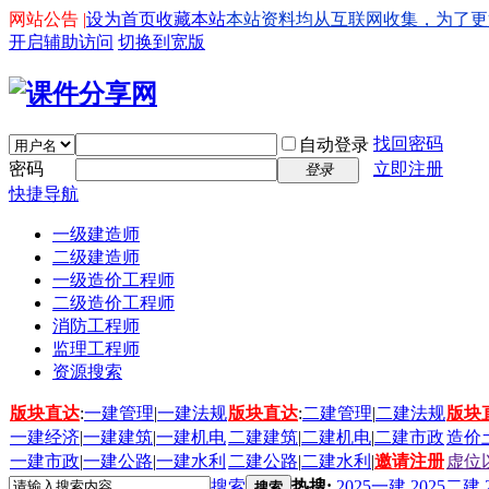
网站公告 |
设为首页
收藏本站
本站资料均从互联网收集，为了更好的
开启辅助访问
切换到宽版
找回密码
自动登录
密码
立即注册
登录
快捷导航
一级建造师
二级建造师
一级造价工程师
二级造价工程师
消防工程师
监理工程师
资源搜索
版块直达
:
一建管理
|
一建法规
版块直达
:
二建管理
|
二建法规
版块
一建经济
|
一建建筑
|
一建机电
二建建筑
|
二建机电
|
二建市政
造价
一建市政
|
一建公路
|
一建水利
二建公路
|
二建水利
|
邀请注册
虚位
搜索
热搜:
2025一建
2025二建
搜索