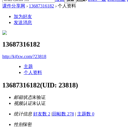
课件分享网
›
13687316182
›
个人资料
加为好友
发送消息
13687316182
http://kjfxw.com/?23818
主题
个人资料
13687316182
(UID: 23818)
邮箱状态
未验证
视频认证
未认证
统计信息
好友数 2
|
回帖数 278
|
主题数 0
性别
保密