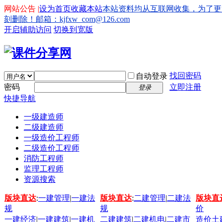
网站公告 |
设为首页
收藏本站
本站资料均从互联网收集，为了更
刻删除！邮箱：kjfxw_com@126.com
开启辅助访问
切换到宽版
找回密码
自动登录
密码
立即注册
登录
快捷导航
一级建造师
二级建造师
一级造价工程师
二级造价工程师
消防工程师
监理工程师
资源搜索
版块直达
:
一建管理
|
一建法
版块直达
:
二建管理
|
二建法
版块直
规
规
价
一建经济
|
一建建筑
|
一建机
二建建筑
|
二建机电
|
二建市
造价土