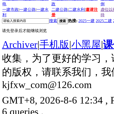
电
政
例
一建市政
|
一建公路
|
一建水
二建公路
|
二建水利
|
邀请注
虚位以
利
册
待
搜索
热搜:
2025一建
2025二建
搜索
请先登录后才能继续浏览
Archiver
|
手机版
|
小黑屋
|
课
收集，为了更好的学习，
的版权，请联系我们，我
kjfxw_com@126.com
GMT+8, 2026-8-6 12:34
, 
6 queries .