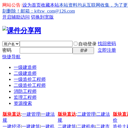
网站公告 |
设为首页
收藏本站
本站资料均从互联网收集，为了更
刻删除！邮箱：kjfxw_com@126.com
开启辅助访问
切换到宽版
找回密码
自动登录
密码
立即注册
登录
快捷导航
一级建造师
二级建造师
一级造价工程师
二级造价工程师
消防工程师
监理工程师
资源搜索
版块直达
:
一建管理
|
一建法
版块直达
:
二建管理
|
二建法
版块直
规
规
价
一建经济
|
一建建筑
|
一建机
二建建筑
|
二建机电
|
二建市
造价土