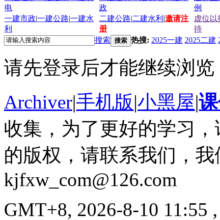
电
政
例
一建市政
|
一建公路
|
一建水
二建公路
|
二建水利
|
邀请注
虚位以
利
册
待
搜索
热搜:
2025一建
2025二建
搜索
请先登录后才能继续浏览
Archiver
|
手机版
|
小黑屋
|
课
收集，为了更好的学习，
的版权，请联系我们，我
kjfxw_com@126.com
GMT+8, 2026-8-10 11:55
,