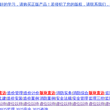
学习，请购买正版产品！若侵犯了您的版权，请联系我们，我们会立刻
直达
:
造价管理
|
造价计价
版块直达
:
消防实务
|
消防综合
版块直达
:
监
土建
|
造价安装
|
造价案例
消防案例
|
安全法规
|
安全管理
监理三控
|
监
以待
|
虚位以待
|
虚位以待
虚位以待
|
虚位以待
|
虚位以待
虚位以待
|
虚
2025监理
2025安全
2025咨询