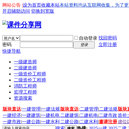
网站公告 |
设为首页
收藏本站
本站资料均从互联网收集，为了更好的
开启辅助访问
切换到宽版
找回密码
自动登录
密码
立即注册
登录
快捷导航
一级建造师
二级建造师
一级造价工程师
二级造价工程师
消防工程师
监理工程师
资源搜索
版块直达
:
一建管理
|
一建法规
版块直达
:
二建管理
|
二建法规
版块
一建经济
|
一建建筑
|
一建机电
二建建筑
|
二建机电
|
二建市政
造价
一建市政
|
一建公路
|
一建水利
二建公路
|
二建水利
|
邀请注册
虚位
搜索
热搜:
2025一建
2025二建
搜索