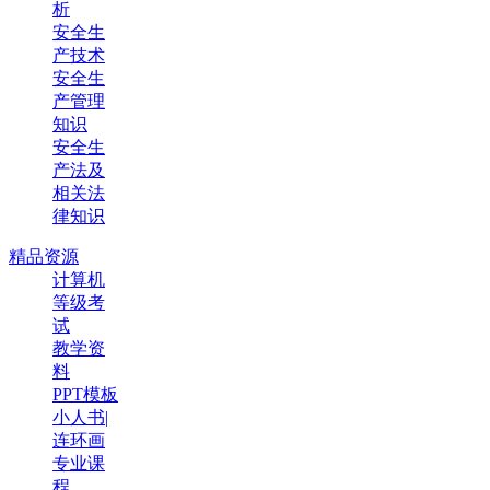
析
安全生
产技术
安全生
产管理
知识
安全生
产法及
相关法
律知识
精品资源
计算机
等级考
试
教学资
料
PPT模板
小人书|
连环画
专业课
程