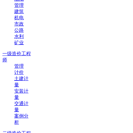
管理
建筑
机电
市政
公路
水利
矿业
一级造价工程
师
管理
计价
土建计
量
安装计
量
交通计
量
案例分
析