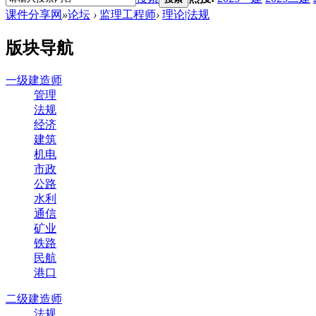
课件分享网
»
论坛
›
监理工程师
›
理论|法规
版块导航
一级建造师
管理
法规
经济
建筑
机电
市政
公路
水利
通信
矿业
铁路
民航
港口
二级建造师
法规