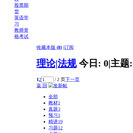
股票期
货
英语学
习
教师资
格考试
收藏本版
(
8
)
|
订阅
理论|法规
今日:
0
|
主题
1
2
/ 2 页
下一页
返 回
全部
教材
1
真题
3
预习
1
精讲
19
习题
12