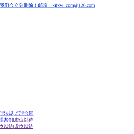
删除！邮箱：kjfxw_com@126.com
理法规
|
监理合同
理案例
|
虚位以待
位以待
|
虚位以待