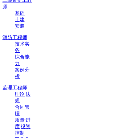
二级造价工程
师
基础
土建
安装
消防工程师
技术实
务
综合能
力
案例分
析
监理工程师
理论|法
规
合同管
理
质量|进
度|投资
控制