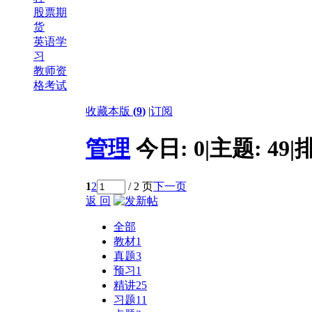
股票期
货
英语学
习
教师资
格考试
收藏本版
(
9
)
|
订阅
管理
今日:
0
|
主题:
49
|
1
2
/ 2 页
下一页
返 回
全部
教材
1
真题
3
预习
1
精讲
25
习题
11