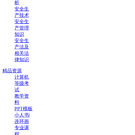
析
安全生
产技术
安全生
产管理
知识
安全生
产法及
相关法
律知识
精品资源
计算机
等级考
试
教学资
料
PPT模板
小人书|
连环画
专业课
程