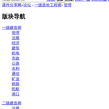
课件分享网
»
论坛
›
一级造价工程师
›
管理
版块导航
一级建造师
管理
法规
经济
建筑
机电
市政
公路
水利
通信
矿业
铁路
民航
港口
二级建造师
法规