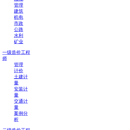
管理
建筑
机电
市政
公路
水利
矿业
一级造价工程
师
管理
计价
土建计
量
安装计
量
交通计
量
案例分
析