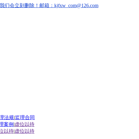
删除！邮箱：kjfxw_com@126.com
理法规
|
监理合同
理案例
|
虚位以待
位以待
|
虚位以待