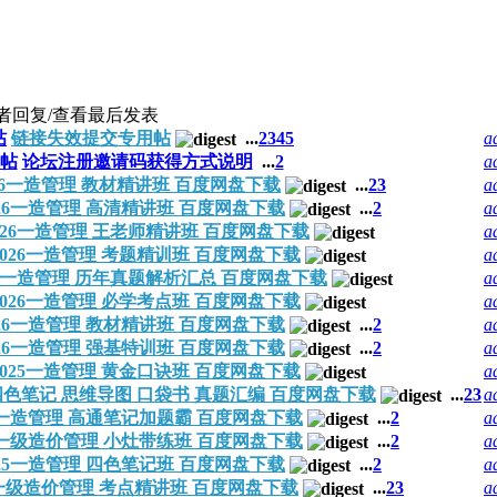
者
回复/查看
最后发表
帖
链接失效提交专用帖
...
2
3
4
5
a
帖
论坛注册邀请码获得方式说明
...
2
a
26一造管理 教材精讲班 百度网盘下载
...
2
3
a
026一造管理 高清精讲班 百度网盘下载
...
2
a
026一造管理 王老师精讲班 百度网盘下载
a
2026一造管理 考题精训班 百度网盘下载
a
26一造管理 历年真题解析汇总 百度网盘下载
a
2026一造管理 必学考点班 百度网盘下载
a
026一造管理 教材精讲班 百度网盘下载
...
2
a
026一造管理 强基特训班 百度网盘下载
...
2
a
2025一造管理 黄金口诀班 百度网盘下载
a
 四色笔记 思维导图 口袋书 真题汇编 百度网盘下载
...
2
3
a
26一造管理 高通笔记加题霸 百度网盘下载
...
2
a
25一级造价管理 小灶带练班 百度网盘下载
...
2
a
025一造管理 四色笔记班 百度网盘下载
...
2
a
5一级造价管理 考点精讲班 百度网盘下载
...
2
3
a