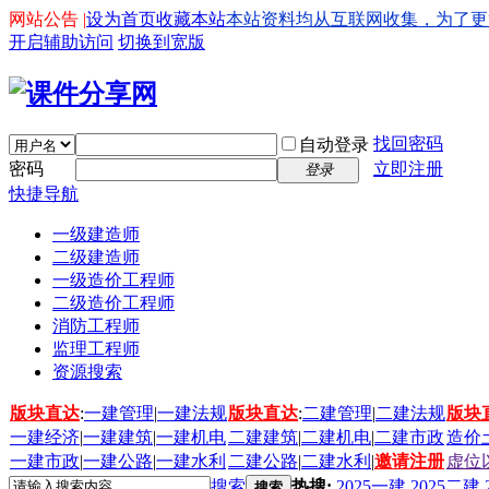
网站公告 |
设为首页
收藏本站
本站资料均从互联网收集，为了更好的
开启辅助访问
切换到宽版
找回密码
自动登录
密码
立即注册
登录
快捷导航
一级建造师
二级建造师
一级造价工程师
二级造价工程师
消防工程师
监理工程师
资源搜索
版块直达
:
一建管理
|
一建法规
版块直达
:
二建管理
|
二建法规
版块
一建经济
|
一建建筑
|
一建机电
二建建筑
|
二建机电
|
二建市政
造价
一建市政
|
一建公路
|
一建水利
二建公路
|
二建水利
|
邀请注册
虚位
搜索
热搜:
2025一建
2025二建
搜索