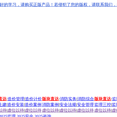
学习，请购买正版产品！若侵犯了您的版权，请联系我们，我们会立刻
直达
:
造价管理
|
造价计价
版块直达
:
消防实务
|
消防综合
版块直达
:
监
土建
|
造价安装
|
造价案例
消防案例
|
安全法规
|
安全管理
监理三控
|
监
以待
|
虚位以待
|
虚位以待
虚位以待
|
虚位以待
|
虚位以待
虚位以待
|
虚
2025监理
2025安全
2025咨询