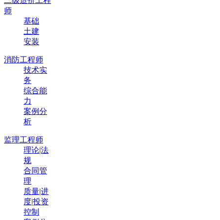
二级造价工程
师
基础
土建
安装
消防工程师
技术实
务
综合能
力
案例分
析
监理工程师
理论|法
规
合同管
理
质量|进
度|投资
控制