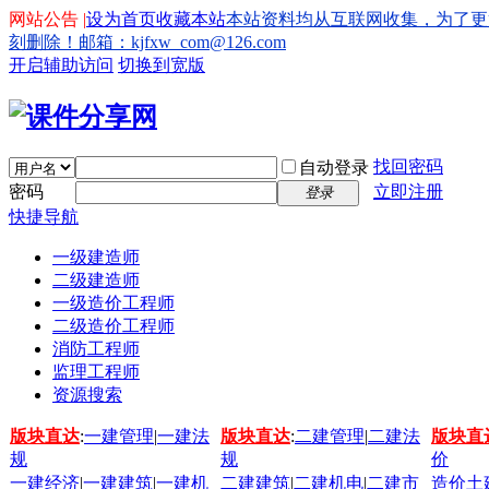
网站公告 |
设为首页
收藏本站
本站资料均从互联网收集，为了更
刻删除！邮箱：kjfxw_com@126.com
开启辅助访问
切换到宽版
找回密码
自动登录
密码
立即注册
登录
快捷导航
一级建造师
二级建造师
一级造价工程师
二级造价工程师
消防工程师
监理工程师
资源搜索
版块直达
:
一建管理
|
一建法
版块直达
:
二建管理
|
二建法
版块直
规
规
价
一建经济
|
一建建筑
|
一建机
二建建筑
|
二建机电
|
二建市
造价土