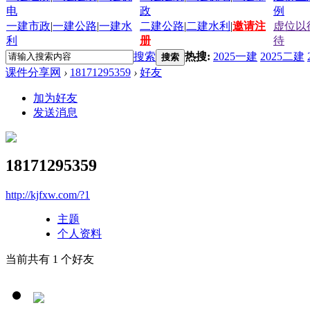
电
政
例
一建市政
|
一建公路
|
一建水
二建公路
|
二建水利
|
邀请注
虚位以
利
册
待
搜索
热搜:
2025一建
2025二建
搜索
课件分享网
›
18171295359
›
好友
加为好友
发送消息
18171295359
http://kjfxw.com/?1
主题
个人资料
当前共有
1
个好友