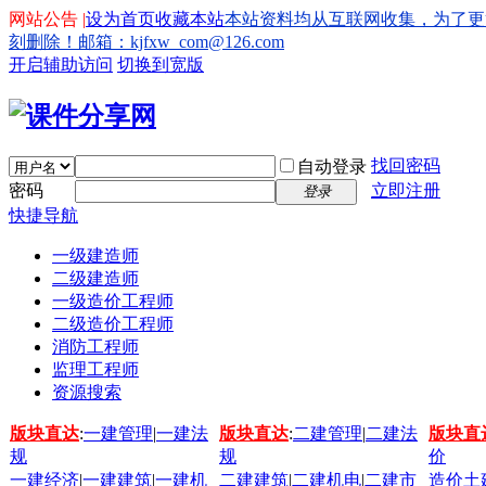
网站公告 |
设为首页
收藏本站
本站资料均从互联网收集，为了更
刻删除！邮箱：kjfxw_com@126.com
开启辅助访问
切换到宽版
找回密码
自动登录
密码
立即注册
登录
快捷导航
一级建造师
二级建造师
一级造价工程师
二级造价工程师
消防工程师
监理工程师
资源搜索
版块直达
:
一建管理
|
一建法
版块直达
:
二建管理
|
二建法
版块直
规
规
价
一建经济
|
一建建筑
|
一建机
二建建筑
|
二建机电
|
二建市
造价土