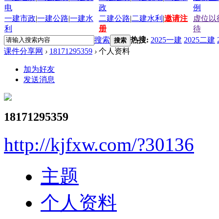
电
政
例
一建市政
|
一建公路
|
一建水
二建公路
|
二建水利
|
邀请注
虚位以
利
册
待
搜索
热搜:
2025一建
2025二建
搜索
课件分享网
›
18171295359
›
个人资料
加为好友
发送消息
18171295359
http://kjfxw.com/?30136
主题
个人资料