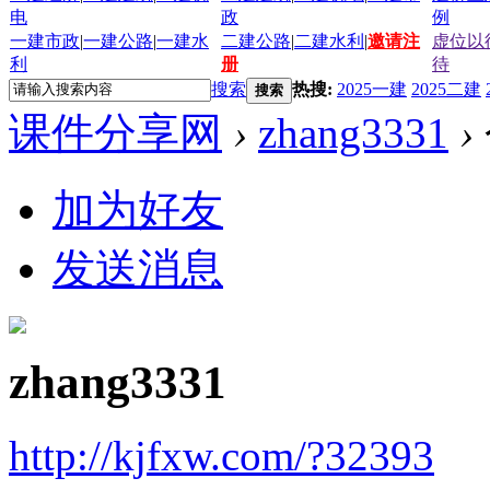
电
政
例
一建市政
|
一建公路
|
一建水
二建公路
|
二建水利
|
邀请注
虚位以
利
册
待
搜索
热搜:
2025一建
2025二建
搜索
课件分享网
›
zhang3331
›
加为好友
发送消息
zhang3331
http://kjfxw.com/?32393