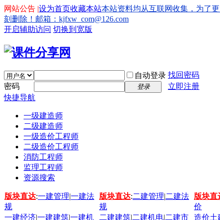
网站公告 |
设为首页
收藏本站
本站资料均从互联网收集，为了更
刻删除！邮箱：kjfxw_com@126.com
开启辅助访问
切换到宽版
找回密码
自动登录
密码
立即注册
登录
快捷导航
一级建造师
二级建造师
一级造价工程师
二级造价工程师
消防工程师
监理工程师
资源搜索
版块直达
:
一建管理
|
一建法
版块直达
:
二建管理
|
二建法
版块直
规
规
价
一建经济
|
一建建筑
|
一建机
二建建筑
|
二建机电
|
二建市
造价土