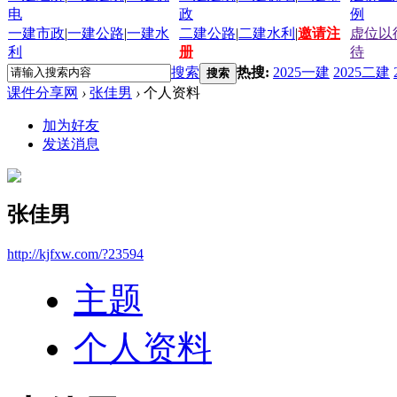
电
政
例
一建市政
|
一建公路
|
一建水
二建公路
|
二建水利
|
邀请注
虚位以
利
册
待
搜索
热搜:
2025一建
2025二建
搜索
课件分享网
›
张佳男
›
个人资料
加为好友
发送消息
张佳男
http://kjfxw.com/?23594
主题
个人资料