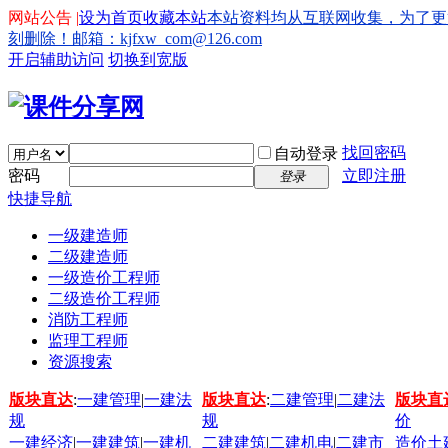
网站公告 |
设为首页
收藏本站
本站资料均从互联网收集，为了更
刻删除！邮箱：kjfxw_com@126.com
开启辅助访问
切换到宽版
找回密码
自动登录
密码
立即注册
登录
快捷导航
一级建造师
二级建造师
一级造价工程师
二级造价工程师
消防工程师
监理工程师
资源搜索
版块直达
:
一建管理
|
一建法
版块直达
:
二建管理
|
二建法
版块直
规
规
价
一建经济
|
一建建筑
|
一建机
二建建筑
|
二建机电
|
二建市
造价土