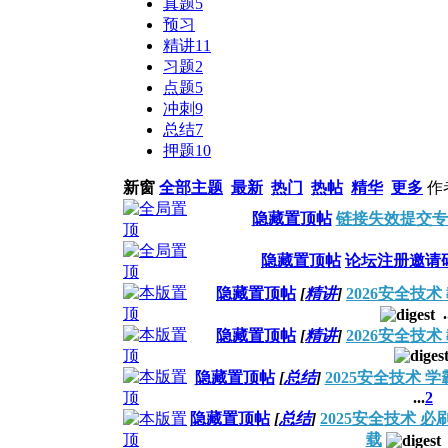
真题
5
预习
精讲
11
习题
2
点题
5
冲刺
9
总结
7
押题
10
新窗
全部主题
最新
热门
热帖
精华
更多
作
隐藏置顶帖
链接失效提交专
隐藏置顶帖
论坛注册邀请
隐藏置顶帖
[
精讲
]
2026安全技
.
隐藏置顶帖
[
精讲
]
2026安全技
隐藏置顶帖
[
总结
]
2025安全技术 
...
2
隐藏置顶帖
[
总结
]
2025安全技术 必
载