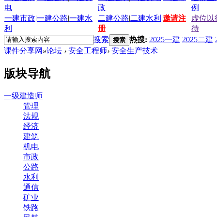
电
政
例
一建市政
|
一建公路
|
一建水
二建公路
|
二建水利
|
邀请注
虚位以
利
册
待
搜索
热搜:
2025一建
2025二建
搜索
课件分享网
»
论坛
›
安全工程师
›
安全生产技术
版块导航
一级建造师
管理
法规
经济
建筑
机电
市政
公路
水利
通信
矿业
铁路