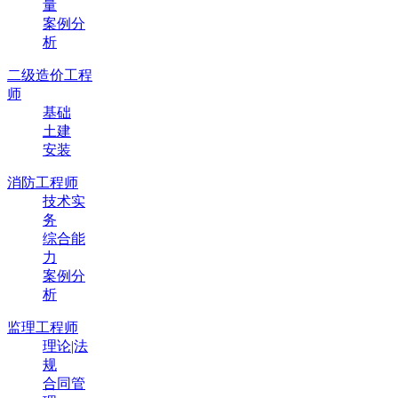
量
案例分
析
二级造价工程
师
基础
土建
安装
消防工程师
技术实
务
综合能
力
案例分
析
监理工程师
理论|法
规
合同管