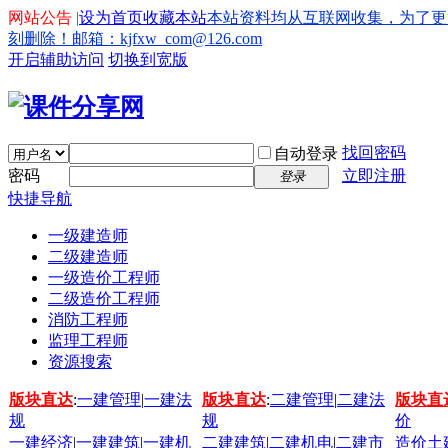
网站公告 |
设为首页
收藏本站
本站资料均从互联网收集，为了更
刻删除！邮箱：kjfxw_com@126.com
开启辅助访问
切换到宽版
找回密码
自动登录
密码
立即注册
登录
快捷导航
一级建造师
二级建造师
一级造价工程师
二级造价工程师
消防工程师
监理工程师
资源搜索
版块直达
:
一建管理
|
一建法
版块直达
:
二建管理
|
二建法
版块直
规
规
价
一建经济
|
一建建筑
|
一建机
二建建筑
|
二建机电
|
二建市
造价土