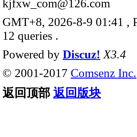
kjfxw_com@126.com
GMT+8, 2026-8-9 01:41
, 
12 queries .
Powered by
Discuz!
X3.4
© 2001-2017
Comsenz Inc.
返回顶部
返回版块