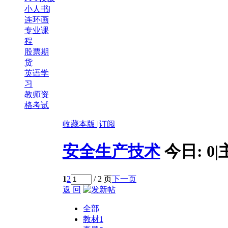
小人书|
连环画
专业课
程
股票期
货
英语学
习
教师资
格考试
收藏本版
|
订阅
安全生产技术
今日:
0
|
1
2
/ 2 页
下一页
返 回
全部
教材
1