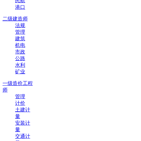
民航
港口
二级建造师
法规
管理
建筑
机电
市政
公路
水利
矿业
一级造价工程
师
管理
计价
土建计
量
安装计
量
交通计