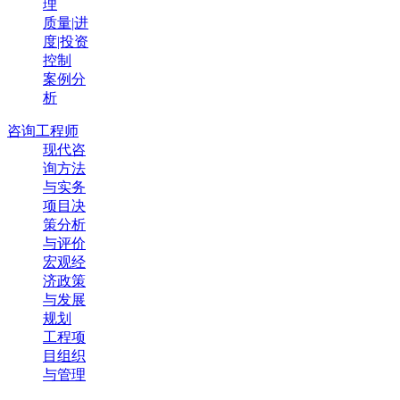
理
质量|进
度|投资
控制
案例分
析
咨询工程师
现代咨
询方法
与实务
项目决
策分析
与评价
宏观经
济政策
与发展
规划
工程项
目组织
与管理