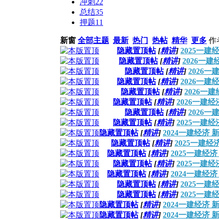
冲刺
22
总结
35
押题
11
新窗
全部主题
最新
热门
热帖
精华
更多
作
隐藏置顶帖
[
精讲
]
2025一
隐藏置顶帖
[
精讲
]
2026一
隐藏置顶帖
[
精讲
]
2026
隐藏置顶帖
[
精讲
]
2026一
隐藏置顶帖
[
精讲
]
2026一
隐藏置顶帖
[
精讲
]
2026一建
隐藏置顶帖
[
精讲
]
2026
隐藏置顶帖
[
精讲
]
2025一建
隐藏置顶帖
[
精讲
]
2024一建经济
隐藏置顶帖
[
精讲
]
2025一建
隐藏置顶帖
[
精讲
]
2025一建经
隐藏置顶帖
[
精讲
]
2025一建
隐藏置顶帖
[
精讲
]
2024一建经
隐藏置顶帖
[
精讲
]
2025一
隐藏置顶帖
[
精讲
]
2025一
隐藏置顶帖
[
精讲
]
2024一建经济
隐藏置顶帖
[
精讲
]
2024一建经济