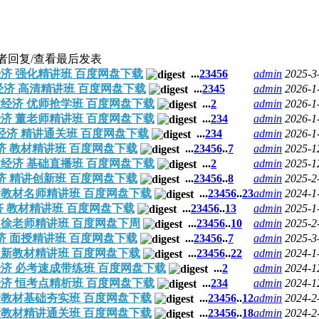
者
回复/查看
最后发表
建经济 强化精讲班 百度网盘下载
...
2
3
4
5
6
admin
2025-3
建经济 高清精讲班 百度网盘下载
...
2
3
4
5
admin
2026-1
一建经济 优师抢学班 百度网盘下载
...
2
admin
2026-1
建经济 董老师精讲班 百度网盘下载
...
2
3
4
admin
2026-1
建经济 精讲通关班 百度网盘下载
...
2
3
4
admin
2026-1
经济 教材精讲班 百度网盘下载
...
2
3
4
5
6
..
7
admin
2025-1
一建经济 基础直播班 百度网盘下载
...
2
admin
2025-1
经济 精讲创新班 百度网盘下载
...
2
3
4
5
6
..
8
admin
2025-2
 新教材名师精讲班 百度网盘下载
...
2
3
4
5
6
..
23
admin
2024-1
经济 教材精讲班 百度网盘下载
...
2
3
4
5
6
..
13
admin
2025-1
济 徐老师精讲班 百度网盘下周
...
2
3
4
5
6
..
10
admin
2025-2
经济 面授精讲班 百度网盘下载
...
2
3
4
5
6
..
7
admin
2025-3
济 新教材精讲班 百度网盘下载
...
2
3
4
5
6
..
22
admin
2024-1
建经济 必考速成带练班 百度网盘下载
...
2
admin
2024-1
建经济 恒考点精析班 百度网盘下载
...
2
3
4
admin
2024-1
 新教材基础夯实班 百度网盘下载
...
2
3
4
5
6
..
12
admin
2024-2
 新教材精讲通关班 百度网盘下载
...
2
3
4
5
6
..
18
admin
2024-2