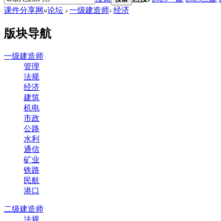
课件分享网
»
论坛
›
一级建造师
›
经济
版块导航
一级建造师
管理
法规
经济
建筑
机电
市政
公路
水利
通信
矿业
铁路
民航
港口
二级建造师
法规