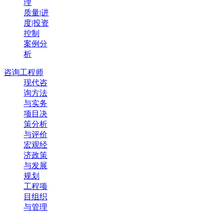
理
质量|进
度|投资
控制
案例分
析
咨询工程师
现代咨
询方法
与实务
项目决
策分析
与评价
宏观经
济政策
与发展
规划
工程项
目组织
与管理