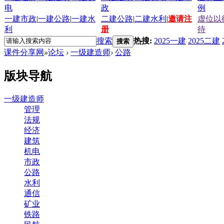
电
政
例
一建市政
|
一建公路
|
一建水
二建公路
|
二建水利
|
邀请注
虚位以
利
册
待
搜索
热搜:
2025一建
2025二建
搜索
课件分享网
»
论坛
›
一级建造师
›
公路
版块导航
一级建造师
管理
法规
经济
建筑
机电
市政
公路
水利
通信
矿业
铁路