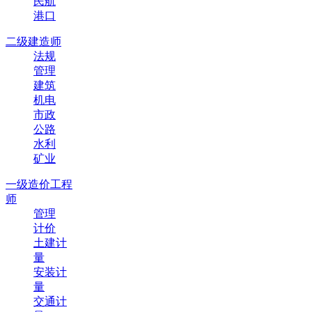
民航
港口
二级建造师
法规
管理
建筑
机电
市政
公路
水利
矿业
一级造价工程
师
管理
计价
土建计
量
安装计
量
交通计