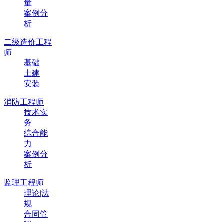
量
案例分
析
二级造价工程
师
基础
土建
安装
消防工程师
技术实
务
综合能
力
案例分
析
监理工程师
理论|法
规
合同管