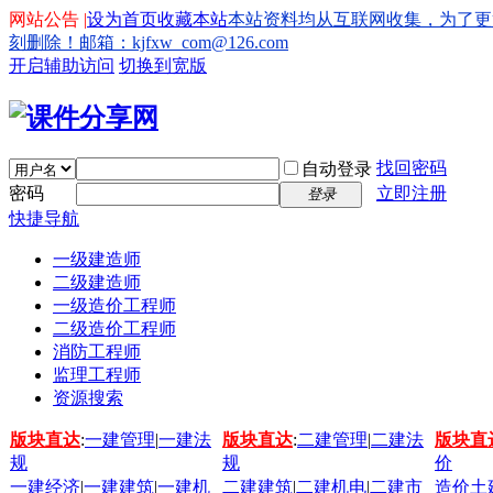
网站公告 |
设为首页
收藏本站
本站资料均从互联网收集，为了更
刻删除！邮箱：kjfxw_com@126.com
开启辅助访问
切换到宽版
找回密码
自动登录
密码
立即注册
登录
快捷导航
一级建造师
二级建造师
一级造价工程师
二级造价工程师
消防工程师
监理工程师
资源搜索
版块直达
:
一建管理
|
一建法
版块直达
:
二建管理
|
二建法
版块直
规
规
价
一建经济
|
一建建筑
|
一建机
二建建筑
|
二建机电
|
二建市
造价土