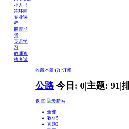
小人书|
连环画
专业课
程
股票期
货
英语学
习
教师资
格考试
收藏本版
(
7
)
|
订阅
公路
今日:
0
|
主题:
91
|
返 回
全部
教材
5
真题
2