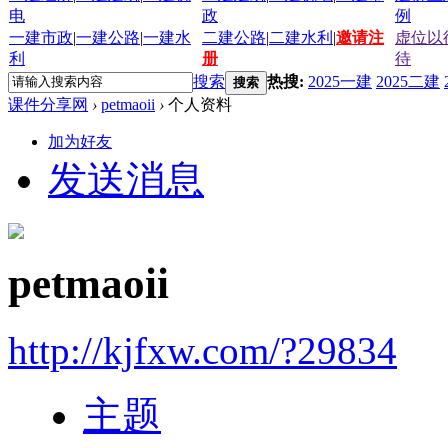
电
政
例
一建市政
|
一建公路
|
一建水
二建公路
|
二建水利
|
邀请注
虚位以
利
册
待
搜索
热搜:
2025一建
2025二建
搜索
课件分享网
›
petmaoii
›
个人资料
加为好友
发送消息
petmaoii
http://kjfxw.com/?29834
主题