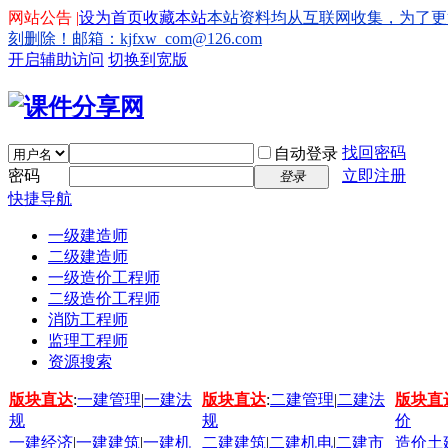
网站公告 |
设为首页
收藏本站
本站资料均从互联网收集，为了更
刻删除！邮箱：kjfxw_com@126.com
开启辅助访问
切换到宽版
找回密码
自动登录
密码
立即注册
登录
快捷导航
一级建造师
二级建造师
一级造价工程师
二级造价工程师
消防工程师
监理工程师
资源搜索
版块直达
:
一建管理
|
一建法
版块直达
:
二建管理
|
二建法
版块直
规
规
价
一建经济
|
一建建筑
|
一建机
二建建筑
|
二建机电
|
二建市
造价土