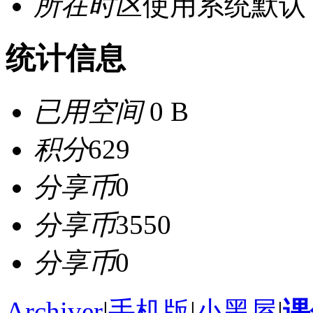
所在时区
使用系统默认
统计信息
已用空间
0 B
积分
629
分享币
0
分享币
3550
分享币
0
Archiver
|
手机版
|
小黑屋
|
课