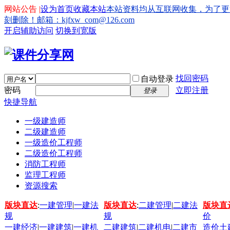
网站公告 |
设为首页
收藏本站
本站资料均从互联网收集，为了更
刻删除！邮箱：kjfxw_com@126.com
开启辅助访问
切换到宽版
找回密码
自动登录
密码
立即注册
登录
快捷导航
一级建造师
二级建造师
一级造价工程师
二级造价工程师
消防工程师
监理工程师
资源搜索
版块直达
:
一建管理
|
一建法
版块直达
:
二建管理
|
二建法
版块直
规
规
价
一建经济
|
一建建筑
|
一建机
二建建筑
|
二建机电
|
二建市
造价土