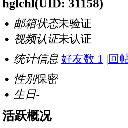
hglchl
(UID: 31158)
邮箱状态
未验证
视频认证
未认证
统计信息
好友数 1
|
回帖
性别
保密
生日
-
活跃概况