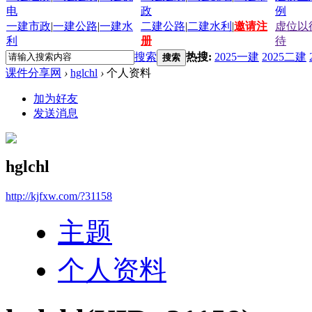
电
政
例
一建市政
|
一建公路
|
一建水
二建公路
|
二建水利
|
邀请注
虚位以
利
册
待
搜索
热搜:
2025一建
2025二建
搜索
课件分享网
›
hglchl
›
个人资料
加为好友
发送消息
hglchl
http://kjfxw.com/?31158
主题
个人资料