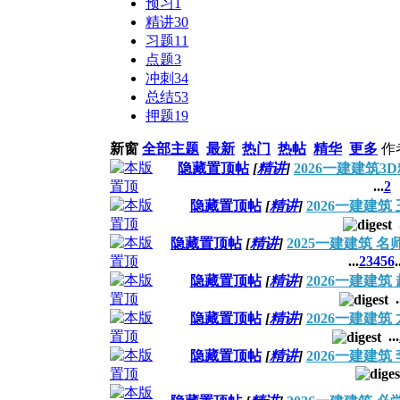
预习
1
精讲
30
习题
11
点题
3
冲刺
34
总结
53
押题
19
新窗
全部主题
最新
热门
热帖
精华
更多
作
隐藏置顶帖
[
精讲
]
2026一建建筑3
...
2
隐藏置顶帖
[
精讲
]
2026一建建
隐藏置顶帖
[
精讲
]
2025一建建筑 
...
2
3
4
5
6
.
隐藏置顶帖
[
精讲
]
2026一建建
.
隐藏置顶帖
[
精讲
]
2026一建建
...
隐藏置顶帖
[
精讲
]
2026一建建