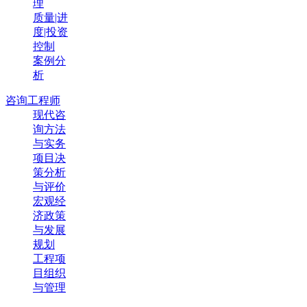
理
质量|进
度|投资
控制
案例分
析
咨询工程师
现代咨
询方法
与实务
项目决
策分析
与评价
宏观经
济政策
与发展
规划
工程项
目组织
与管理