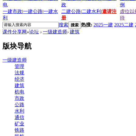
电
政
例
一建市政
|
一建公路
|
一建水
二建公路
|
二建水利
|
邀请注
虚位以
利
册
待
搜索
热搜:
2025一建
2025二建
搜索
课件分享网
»
论坛
›
一级建造师
›
建筑
版块导航
一级建造师
管理
法规
经济
建筑
机电
市政
公路
水利
通信
矿业
铁路