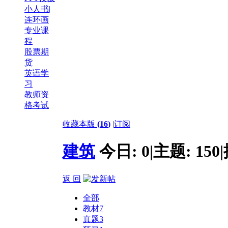
小人书|
连环画
专业课
程
股票期
货
英语学
习
教师资
格考试
收藏本版
(
16
)
|
订阅
建筑
今日:
0
|
主题:
150
|
返 回
全部
教材
7
真题
3