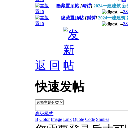
隐藏置顶帖
[
精讲
]
2024一建建筑
...
2
3
隐藏置顶帖
[
精讲
]
2024一建建
...
2
3
返 回
快速发帖
高级模式
B
Color
Image
Link
Quote
Code
Smilies