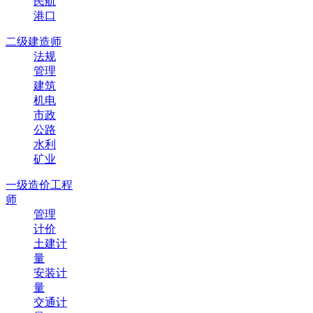
民航
港口
二级建造师
法规
管理
建筑
机电
市政
公路
水利
矿业
一级造价工程
师
管理
计价
土建计
量
安装计
量
交通计