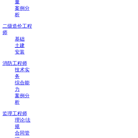
量
案例分
析
二级造价工程
师
基础
土建
安装
消防工程师
技术实
务
综合能
力
案例分
析
监理工程师
理论|法
规
合同管