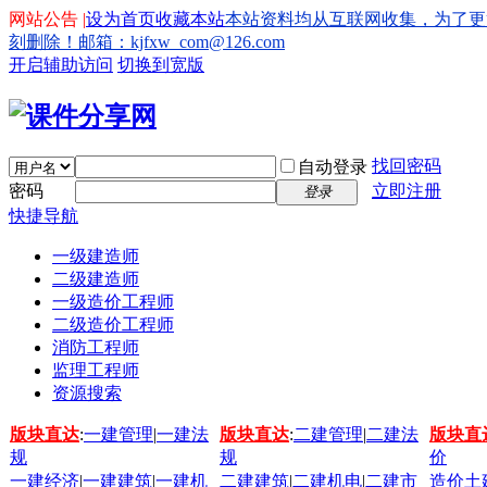
网站公告 |
设为首页
收藏本站
本站资料均从互联网收集，为了更
刻删除！邮箱：kjfxw_com@126.com
开启辅助访问
切换到宽版
找回密码
自动登录
密码
立即注册
登录
快捷导航
一级建造师
二级建造师
一级造价工程师
二级造价工程师
消防工程师
监理工程师
资源搜索
版块直达
:
一建管理
|
一建法
版块直达
:
二建管理
|
二建法
版块直
规
规
价
一建经济
|
一建建筑
|
一建机
二建建筑
|
二建机电
|
二建市
造价土