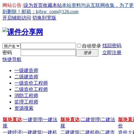
网站公告 |
设为首页
收藏本站
本站资料均从互联网收集，为了更
刻删除！邮箱：kjfxw_com@126.com
开启辅助访问
切换到宽版
找回密码
自动登录
密码
立即注册
登录
快捷导航
一级建造师
二级建造师
一级造价工程师
二级造价工程师
消防工程师
监理工程师
资源搜索
版块直达
:
一建管理
|
一建法
版块直达
:
二建管理
|
二建法
版块直
规
规
价
一建经济
|
一建建筑
|
一建机
二建建筑
|
二建机电
|
二建市
造价土