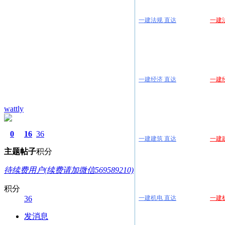
一建法规 直达
一建经济 直达
wattly
0
16
36
一建建筑 直达
主题
帖子
积分
待续费用户(续费请加微信569589210)
积分
36
一建机电 直达
发消息