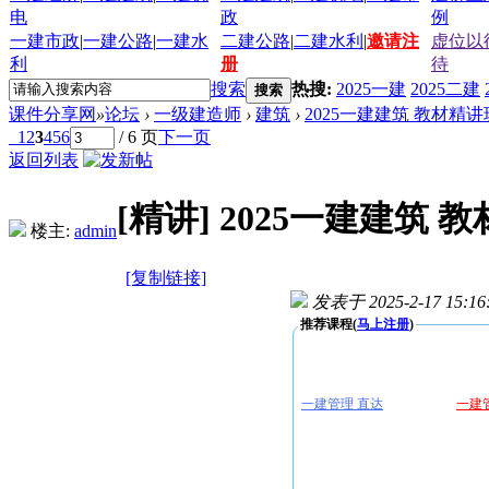
电
政
例
一建市政
|
一建公路
|
一建水
二建公路
|
二建水利
|
邀请注
虚位以
利
册
待
搜索
热搜:
2025一建
2025二建
搜索
课件分享网
»
论坛
›
一级建造师
›
建筑
›
2025一建建筑 教材精
1
2
3
4
5
6
/ 6 页
下一页
返回列表
[精讲]
2025一建建筑 
楼主:
admin
[复制链接]
发表于 2025-2-17 15:16
推荐课程(
马上注册
)
一建管理 直达
一建