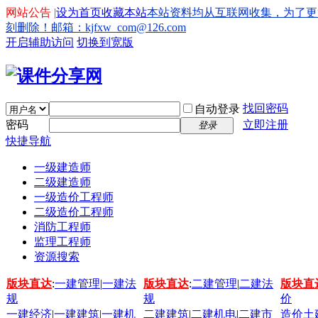
网站公告 |
设为首页
收藏本站
本站资料均从互联网收集，为了更
刻删除！邮箱：kjfxw_com@126.com
开启辅助访问
切换到宽版
找回密码
自动登录
密码
立即注册
登录
快捷导航
一级建造师
二级建造师
一级造价工程师
二级造价工程师
消防工程师
监理工程师
资源搜索
版块直达
:
一建管理
|
一建法
版块直达
:
二建管理
|
二建法
版块直
规
规
价
一建经济
|
一建建筑
|
一建机
二建建筑
|
二建机电
|
二建市
造价土