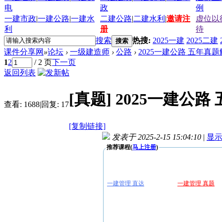
电
政
例
一建市政
|
一建公路
|
一建水
二建公路
|
二建水利
|
邀请注
虚位以
利
册
待
搜索
热搜:
2025一建
2025二建
搜索
课件分享网
»
论坛
›
一级建造师
›
公路
›
2025一建公路 五年真
1
2
/ 2 页
下一页
返回列表
[真题]
2025一建公
查看:
1688
|
回复:
17
[复制链接]
发表于 2025-2-15 15:04:10
|
显
推荐课程(
马上注册
)
一建管理 直达
一建管理 真题