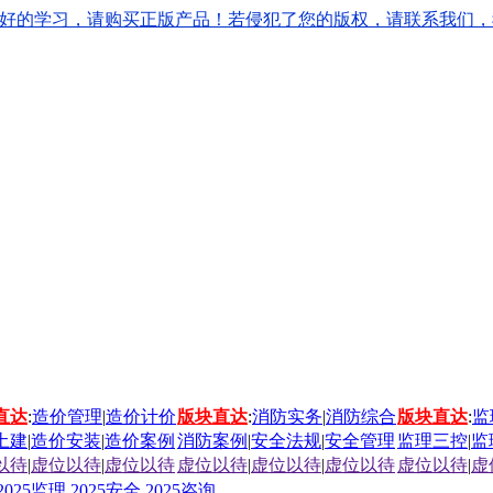
学习，请购买正版产品！若侵犯了您的版权，请联系我们，我们会立刻
直达
:
造价管理
|
造价计价
版块直达
:
消防实务
|
消防综合
版块直达
:
监
土建
|
造价安装
|
造价案例
消防案例
|
安全法规
|
安全管理
监理三控
|
监
以待
|
虚位以待
|
虚位以待
虚位以待
|
虚位以待
|
虚位以待
虚位以待
|
虚
2025监理
2025安全
2025咨询