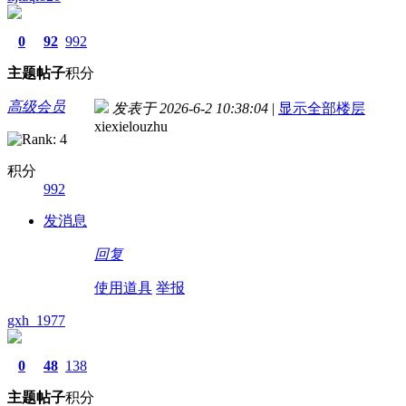
0
92
992
主题
帖子
积分
高级会员
发表于 2026-6-2 10:38:04
|
显示全部楼层
xiexielouzhu
积分
992
发消息
回复
使用道具
举报
gxh_1977
0
48
138
主题
帖子
积分