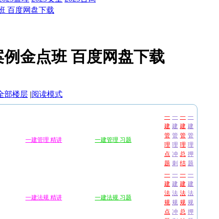
点班 百度网盘下载
 案例金点班 百度网盘下载
全部楼层
|
阅读模式
一
一
一
一
建
建
建
建
管
管
管
管
一建管理 精讲
一建管理 习题
理
理
理
理
点
冲
总
押
题
刺
结
题
一
一
一
一
建
建
建
建
法
法
法
法
一建法规 精讲
一建法规 习题
规
规
规
规
点
冲
总
押