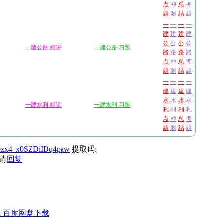
点
冲
总
押
题
刺
结
题
一
一
一
一
建
建
建
建
公
公
公
公
一建公路 精讲
一建公路 习题
路
路
路
路
点
冲
总
押
题
刺
结
题
一
一
一
一
建
建
建
建
水
水
水
水
一建水利 精讲
一建水利 习题
利
利
利
利
点
冲
总
押
题
刺
结
题
aMezx4_x0SZDiIDq4paw
提取码:
请
回复
班 百度网盘下载