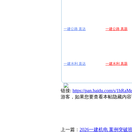
一建公路 直达
一建公路 真题
一建水利 直达
一建水利 真题
链接:
https://pan.baidu.com/s/1hR
游客，如果您要查看本帖隐藏内容
上一篇：
2026一建机电 案例突破