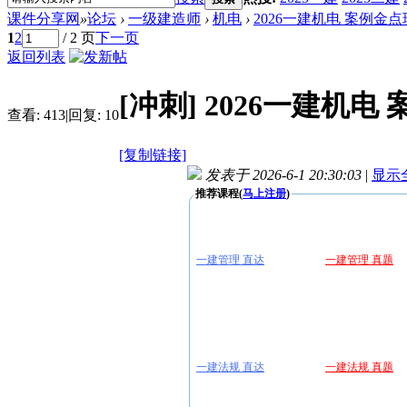
课件分享网
»
论坛
›
一级建造师
›
机电
›
2026一建机电 案例金
1
2
/ 2 页
下一页
返回列表
[冲刺]
2026一建机电
查看:
413
|
回复:
10
[复制链接]
发表于 2026-6-1 20:30:03
|
显示
推荐课程(
马上注册
)
一建管理 直达
一建管理 真题
一建法规 直达
一建法规 真题