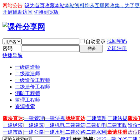
网站公告 |
设为首页
收藏本站
本站资料均从互联网收集，为了更好的
开启辅助访问
切换到宽版
找回密码
自动登录
密码
立即注册
登录
快捷导航
一级建造师
二级建造师
一级造价工程师
二级造价工程师
消防工程师
监理工程师
资源搜索
版块直达
:
一建管理
|
一建法规
版块直达
:
二建管理
|
二建法规
版块
一建经济
|
一建建筑
|
一建机电
二建建筑
|
二建机电
|
二建市政
造价
一建市政
|
一建公路
|
一建水利
二建公路
|
二建水利
|
邀请注册
虚位
搜索
热搜:
2025一建
2025二建
搜索