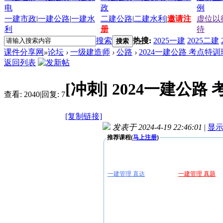
电
政
例
一建市政
|
一建公路
|
一建水
二建公路
|
二建水利
|
邀请注
虚位以
利
册
待
搜索
热搜:
2025一建
2025二建
搜索
课件分享网
»
论坛
›
一级建造师
›
公路
›
2024一建公路 考点特
返回列表
[冲刺]
2024一建公路
查看:
2040
|
回复:
7
[复制链接]
发表于 2024-4-19 22:46:01
|
显
推荐课程(
马上注册
)
一建管理 直达
一建管理 真题