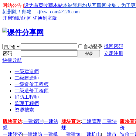
网站公告 |
设为首页
收藏本站
本站资料均从互联网收集，为了更
刻删除！邮箱：kjfxw_com@126.com
开启辅助访问
切换到宽版
找回密码
自动登录
密码
立即注册
登录
快捷导航
一级建造师
二级建造师
一级造价工程师
二级造价工程师
消防工程师
监理工程师
资源搜索
版块直达
:
一建管理
|
一建法
版块直达
:
二建管理
|
二建法
版块直
规
规
价
一建经济
|
一建建筑
|
一建机
二建建筑
|
二建机电
|
二建市
造价土